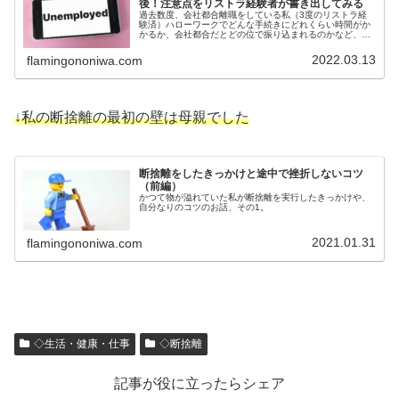
後！注意点をリストラ経験者が書き出してみる
過去数度、会社都合離職をしている私（3度のリストラ経
験済）ハローワークでどんな手続きにどれくらい時間がか
かるか、会社都合だとどの位で振り込まれるのかなど、過
去の記録簿をもとに記してみました。
2022.03.13
flamingononiwa.com
↓私の断捨離の最初の壁は母親でした
断捨離をしたきっかけと途中で挫折しないコツ
（前編）
かつて物が溢れていた私が断捨離を実行したきっかけや、
自分なりのコツのお話、その1。
2021.01.31
flamingononiwa.com
◇生活・健康・仕事
◇断捨離
記事が役に立ったらシェア