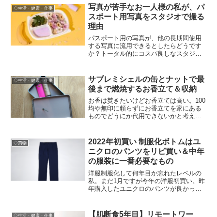
写真が苦手なお一人様の私が、パ
◇生活・健康・仕事
スポート用写真をスタジオで撮る
理由
パスポート用の写真が、他の長期間使用
する写真に流用できるとしたらどうです
か？トータル的にコスパ良しなスタジオ
撮影。そんなお話です。
サブレミシェルの缶とナットで最
◇生活・健康・仕事
後まで燃焼するお香立て＆収納
お香は焚きたいけどお香立ては高い。100
均や無印に頼らずにお香立てを家にある
ものでどうにか代用できないかと考えて
ありもので作った持ち運びにも便利な即
席お香立ての話。
2022年初買い 制服化ボトムはユ
◇買物
ニクロのパンツをリピ買い＆中年
の服装に一番必要なもの
洋服制服化して何年目か忘れたレベルの
私。まだ1月ですが今年の洋服初買い。昨
年購入したユニクロのパンツが良かった
ので買い増しです。そして最近切実に思
う中年以降のファッションに一番必要と
思うこと、それは清潔感。
【肌断食5年目】リモートワー
◇生活・健康・仕事