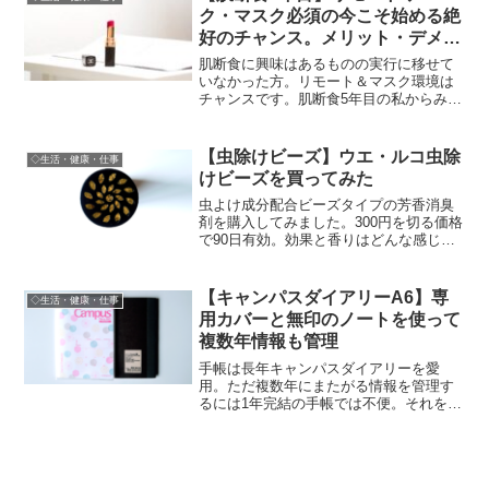
ク・マスク必須の今こそ始める絶
好のチャンス。メリット・デメリ
ットとオススメのアイテム
肌断食に興味はあるものの実行に移せて
いなかった方。リモート＆マスク環境は
チャンスです。肌断食5年目の私からみた
メリットデメリットなど。
【虫除けビーズ】ウエ・ルコ虫除
◇生活・健康・仕事
けビーズを買ってみた
虫よけ成分配合ビーズタイプの芳香消臭
剤を購入してみました。300円を切る価格
で90日有効。効果と香りはどんな感じか
紹介。
【キャンパスダイアリーA6】専
◇生活・健康・仕事
用カバーと無印のノートを使って
複数年情報も管理
手帳は長年キャンパスダイアリーを愛
用。ただ複数年にまたがる情報を管理す
るには1年完結の手帳では不便。それを解
消するシステム。