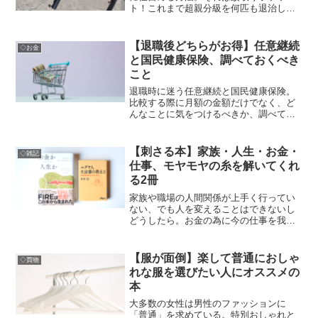
ト！これまで超親分級を何匹も退治して
きた私がこのラケットをおすすめする理
由と、おすすめのラケットの紹介。
【退職後どちらがお得】任意継続
◇お金
と国民健康保険、調べておくべき
こと
退職時に迷う任意継続と国民健康保険。
比較する際に月額の金額だけでなく、ど
んなことに気をつけるべきか、調べてお
くべきか。経験談含めて。
【刺さる本】家族・人生・お金・
◇雑記
仕事、モヤモヤの糸を解いてくれ
る2冊
家族や職場の人間関係が上手く行ってい
ない、でも人を変えることはできないし
どうしたら。お金の為に今の仕事を我慢
して続けるかなど、こんなモヤモヤがあ
る方におすすめの2冊を紹介。
【服が面倒】楽して普通におしゃ
◇買物
れな服を選びたい人にオススメの
本
大多数の女性は男性のファッションに
「普通」を求めている。特別おしゃれと