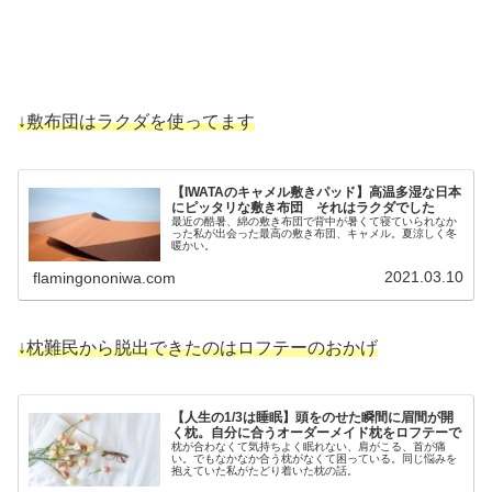
↓敷布団はラクダを使ってます
【IWATAのキャメル敷きパッド】高温多湿な日本
にピッタリな敷き布団 それはラクダでした
最近の酷暑、綿の敷き布団で背中が暑くて寝ていられなか
った私が出会った最高の敷き布団、キャメル。夏涼しく冬
暖かい。
2021.03.10
flamingononiwa.com
↓枕難民から脱出できたのはロフテーのおかげ
【人生の1/3は睡眠】頭をのせた瞬間に眉間が開
く枕。自分に合うオーダーメイド枕をロフテーで
枕が合わなくて気持ちよく眠れない、肩がこる、首が痛
い。でもなかなか合う枕がなくて困っている。同じ悩みを
抱えていた私がたどり着いた枕の話。