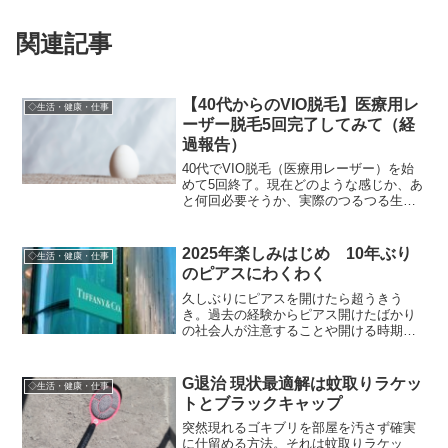
関連記事
【40代からのVIO脱毛】医療用レ
◇生活・健康・仕事
ーザー脱毛5回完了してみて（経
過報告）
40代でVIO脱毛（医療用レーザー）を始
めて5回終了。現在どのような感じか、あ
と何回必要そうか、実際のつるつる生活
はどんな感じかなど。
2025年楽しみはじめ 10年ぶり
◇生活・健康・仕事
のピアスにわくわく
久しぶりにピアスを開けたら超うきう
き。過去の経験からピアス開けたばかり
の社会人が注意することや開ける時期の
注意点、何カ月位かけてホールを完成さ
せるつもりかなど。
G退治 現状最適解は蚊取りラケッ
◇生活・健康・仕事
トとブラックキャップ
突然現れるゴキブリを部屋を汚さず確実
に仕留める方法。それは蚊取りラケッ