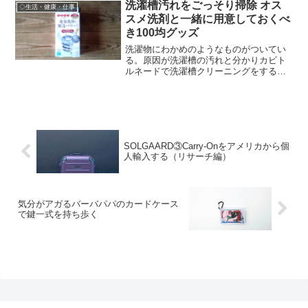
洗濯槽汚れをごっそり掃除 オス
◇生活・健康・仕事
スメ洗剤と一緒に用意しておくべ
き100均グッズ
洗濯物にわかめのようなものがついてい
る。原因が洗濯槽の汚れと分かりカビト
ルネードで洗濯槽クリーニングをするこ
とに。掃除を始める前に100円ショップで
用意しておいた方がいいものや、後工程
含めてかかった時間などの話。
SOLGAARD③Carry-Onをアメリカから個
人輸入する（リサーチ編）
気分がアガるバーバパパのカードケース
で鍵一式を持ち歩く