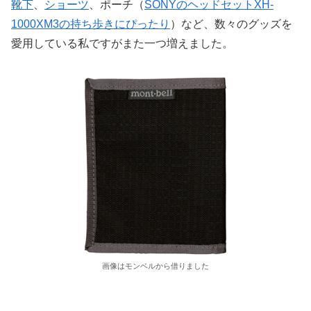
靴下
、
ショーツ
、ポーチ（
SONYのヘッドセットXH-
1000XM3の持ち歩きにぴったり
）など、数々のグッズを
愛用している私ですがまた一つ増えました。
画像はモンベルから借りました