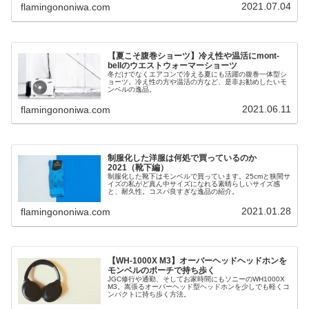
2021.07.04
flamingononiwa.com
【夏こそ腹巻ショーツ】冷え性や温活にmont-
bellのウエストウォーマーショーツ
冬だけでなくエアコンで冷える夏にも活躍の腹巻一体型シ
ョーツ。冷え性の方や温活の方など、是非お勧めしたいモ
ンベルの逸品。
2021.06.11
flamingononiwa.com
制服化した洋服は何処で買っているのか
2021（靴下編）
制服化した靴下はモンベルで買っています。25cmと狭間サ
イズの私がど真ん中サイズになれる素晴らしいサイズ感
と、耐久性。コスパ良すぎな逸品の紹介。
2021.01.28
flamingononiwa.com
【WH-1000X M3】オーバーヘッドヘッドホンを
モンベルのポーチで持ち歩く
JGC修行や通勤、そしてお家時間にもソニーのWH1000X
M3。嵩張るオーバーヘッド型ヘッドホンを少しでも軽くコ
ンパクトに持ち歩く方法。