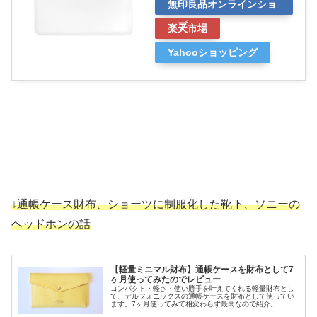
無印良品オンラインショ
ップ
楽天市場
Yahooショッピング
↓通帳ケース財布、ショーツに制服化した靴下、ソニーの
ヘッドホンの話
【軽量ミニマル財布】通帳ケースを財布として7
ヶ月使ってみたのでレビュー
コンパクト・軽さ・使い勝手を叶えてくれる軽量財布とし
て、デルフォニックスの通帳ケースを財布として使ってい
ます。7ヶ月使ってみて相変わらず最高なので紹介。