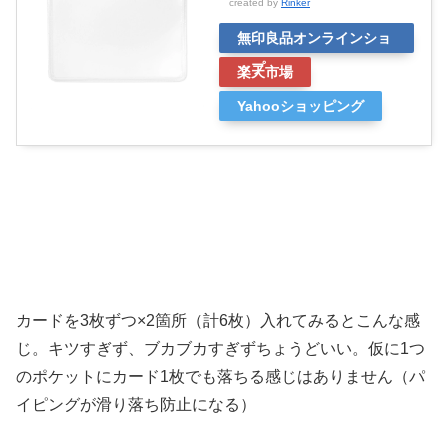
created by
Rinker
無印良品オンラインショ
ップ
楽天市場
Yahooショッピング
カードを3枚ずつ×2箇所（計6枚）入れてみるとこんな感
じ。キツすぎず、ブカブカすぎずちょうどいい。仮に1つ
のポケットにカード1枚でも落ちる感じはありません（パ
イピングが滑り落ち防止になる）