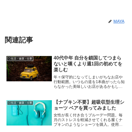
MAYA
関連記事
40代中年 自分を鎖国してつまら
◇生活・健康・仕事
ないと嘆くより週1回の初めてを
楽しむ
年々保守的になってしまいがちなお店や
行動範囲。いつもの道を1本曲がったら知
らなかった美味しいお店があるかもしれ
ない。というか、結構ある。自分で可能
性を閉じ込めないで中年を楽しもうとい
う話。
【ナプキン不要】超吸収型生理シ
◇生活・健康・仕事
ョーツ ベアを買ってみました
女性が長く付き合うブルーデー問題。毎
月のストレスを軽減させてくれる履くナ
プキンのようなショーツを購入。使用感
と私の使い方など。オーガニックコット