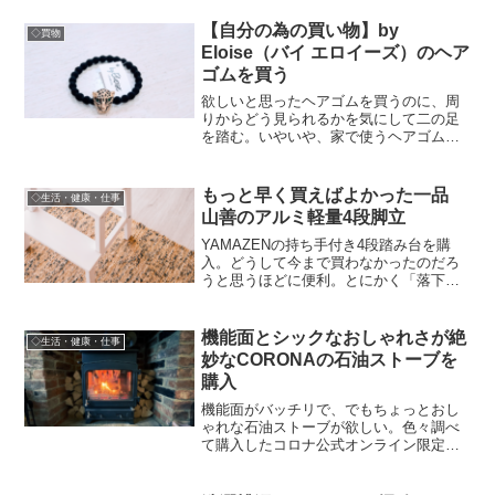
ンナプキンについても。
【自分の為の買い物】by
◇買物
Eloise（バイ エロイーズ）のヘア
ゴムを買う
欲しいと思ったヘアゴムを買うのに、周
りからどう見られるかを気にして二の足
を踏む。いやいや、家で使うヘアゴムく
らい自分が欲しいの買えば良いでしょ。
そして欲しいものを買ったら満足度高か
った話。
もっと早く買えばよかった一品
◇生活・健康・仕事
山善のアルミ軽量4段脚立
YAMAZENの持ち手付き4段踏み台を購
入。どうして今まで買わなかったのだろ
うと思うほどに便利。とにかく「落下・
転ぶ」が厳禁になってきたお年頃、道具
を正しく使って怪我のない日々を過ごし
ましょう。
機能面とシックなおしゃれさが絶
◇生活・健康・仕事
妙なCORONAの石油ストーブを
購入
機能面がバッチリで、でもちょっとおし
ゃれな石油ストーブが欲しい。色々調べ
て購入したコロナ公式オンライン限定モ
デルが、使い勝手と見た目のバランスが
最高でおすすめなので紹介。