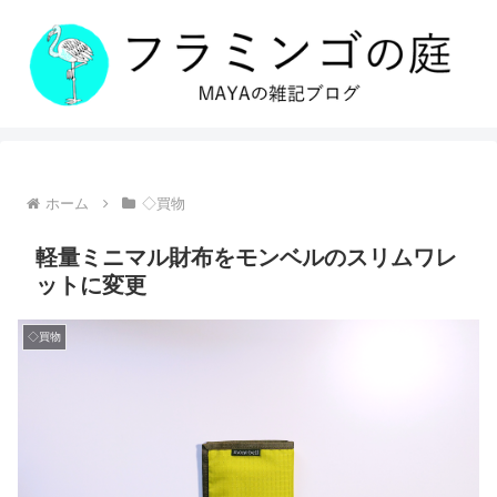
ホーム
◇買物
軽量ミニマル財布をモンベルのスリムワレ
ットに変更
◇買物