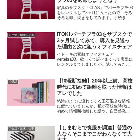
ブラ03を返却しようと思う
家具のサブスク「CLAS」でバーテブラ03
をレンタルして3ヶ月に入ったので、そろ
そろ返却手続きをしてみます。手続きの
際に注意すべきタイミングなど。
ITOKI バーテブラ03をサブスクで
◇生活・健康・仕事
3ヶ月試してみて、購入を見送っ
た理由と次に狙うオフィスチェア
イトーキの素敵オフィスチェア
vertebra03、欲しくて調べまくって実際に
レンタルまでしましたが、試してみたら
「ちょっと違う」という結論に。どのあ
たりに違和感を感じたか、次に狙う椅
子、これまでの記事のまとめなど。
【情報断捨離】20年以上前、高校
◇雑記
時代に初めて距離を取った情報は
アレでした
怒涛のように流れてくる玉石混交な情報
に疲れていませんか。私が高校生時代に
初めて情報断捨離した話や、自己啓発本
になる小説のお話。
【しまむらで喪服を調達】普通の
◇生活・健康・仕事
人ならそこまでこだわらなくて大