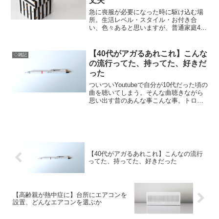
丈夫
急に喪服が必要になった時に駆け込む場
所。生活レベル・スタイル・お付き合
い、色々あると思いますが、普通家庭40
代の私はしまむらで十分でした。喪服に
もマウンティングがあるのを忘れずに。
【40代がアガるあれこれ】こんな
◇雑記
の流行ってた、持ってた、好きだ
った
ついついYoutubeで自分が10代だった頃の
曲を聴いてしまう。そんな曲聴きながら
思い出す昔のあんな事こんな事。トロー
ル人形とか流行ったよなぁ...なんていう
昔話。
【40代がアガるあれこれ】こんなの流行
ってた、持ってた、好きだった
【高齢親が熱中症に】台所にエアコンを
設置、どんなエアコンを選ぶか