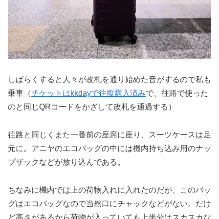
しばらくすると人々が改札を通り始めた音がするので私も
乗車（
チケットはkkdayで往復購入済み
で、往路で使った
のと同じQRコードをかざして改札を通過する）
往路と同じくまた一番前の座席に座り、スーツケースは足
元に。アニヤのエコバッグの中には機内持ち込み用のナッ
プザックなどが放り込んである。
ちなみに機内では上の荷物入れに入れたのだが、このバッ
グはエコバッグなので当然口にチャックなどがない。だけ
ど高さがあるから荷物が入っていても上半分はスカスカな