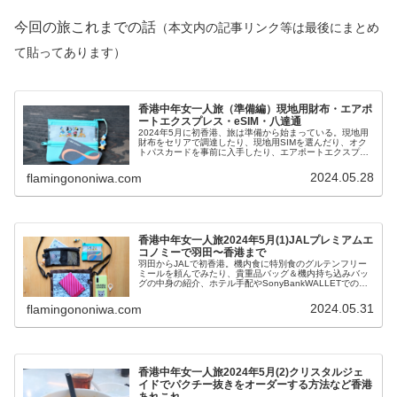
今回の旅これまでの話
（本文内の記事リンク等は最後にまとめ
て貼ってあります）
香港中年女一人旅（準備編）現地用財布・エアポ
ートエクスプレス・eSIM・八達通
2024年5月に初香港、旅は準備から始まっている。現地用
財布をセリアで調達したり、現地用SIMを選んだり、オク
トパスカードを事前に入手したり、エアポートエクスプレ
スのチケットを事前購入したりなど事前準備編。
2024.05.28
flamingononiwa.com
香港中年女一人旅2024年5月(1)JALプレミアムエ
コノミーで羽田〜香港まで
羽田からJALで初香港。機内食に特別食のグルテンフリー
ミールを頼んでみたり、貴重品バッグ＆機内持ち込みバッ
グの中身の紹介、ホテル手配やSonyBankWALLETでの香
港ドル預金準備の話など。
2024.05.31
flamingononiwa.com
香港中年女一人旅2024年5月(2)クリスタルジェ
イドでパクチー抜きをオーダーする方法など香港
あれこれ