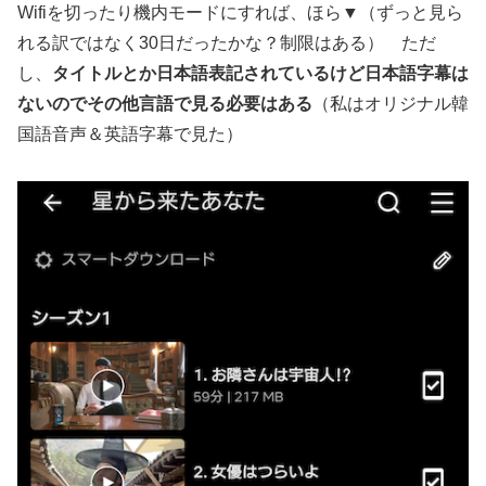
Wifiを切ったり機内モードにすれば、ほら▼（ずっと見ら
れる訳ではなく30日だったかな？制限はある） ただ
し、
タイトルとか日本語表記されているけど日本語字幕は
ないのでその他言語で見る必要はある
（私はオリジナル韓
国語音声＆英語字幕で見た）