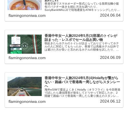
香港空港でスマホオーダー形式になっている翡翠拉麵小籠
包でパクチー抜きを頼む方法を調べたり、
SonyBankWALLEで現地通貨をATMキャッシングしたり、
1010で現地SIM購入したけど電話番号が分からなかった
2024.06.04
flamingononiwa.com
り、歯磨き粉を探してスーパーを何軒もはしごした話など
香港中年女一人旅2024年5月(3)部屋のトイレが
詰まった・レスポでセール品お買い物
朝起きたらホテルのトイレが詰まっておりどうやってホテ
ルの人に対応してもらったか、香港では高級ホテル以外で
は避けた方が良いと言われるホテルの朝食を試したり、香
港レスポでセール品・シティスーパーでアニヤハンドマー
チのエコバッグ・M&Sで缶カクテルなどを購入した話
2024.06.09
flamingononiwa.com
香港中年女一人旅2024年5月(4)Holaflyが繋がら
ない・路線バスで香港島一周しながらスタンレー
へ
海外eSIMで最近よくきくHolafly（オラフライ）を今回香港
で試したら通信障害が発生してどうやって対応したか、2
階建て路線バスで香港島一周したら乗り換えのスタンレー
がガイドブックと全然違った話など。あとスタンレーのお
2024.06.12
flamingononiwa.com
すすめトイレ場所も。