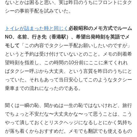
ないとかは困ると思い、実は昨日のうちにフロントにタク
シーの事前手配を試みていた。
トイレが詰まった時と同じく
必殺昭和のメモ方式でルーム
NO、名前、行き先（香港駅）、希望出発時刻を英語でメ
モして
「この内容でタクシー手配お願いしたいのですが」
というと予約は受け付けていないとのこと。メモの到着希
望時刻を指差し、この時間の10分前にここに来てくれれ
ばタクシー呼ぶから大丈夫、という言質を昨日のうちにと
っていた。それもあって当日安心してこのようなタクシー
乗車までの流れになったのである。
聞くは一瞬の恥、聞かぬは一生の恥ではないけれど、旅行
でちょっと不安だな〜大丈夫かな〜って思うことは、こう
やって潰しておくとリスクヘッジになるしとにかく気持ち
が落ち着くからおすすめだ。メモでも翻訳でも使えるもの