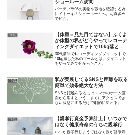
ショールーム訪問
バーテブラ03の実物や張地を確認する為
にイトーキのショールームへ。写真多め
で紹介。
【体重＝見た目ではない】ふくよ
◇雑記
か体型の私がどうやってレコーデ
ィングダイエットで10kg落とし
たか（後編）
30代前半でレコーディングダイエットで
10kg減した私のゴールとは。ダイエット
をやってみて分かったこと。
私が実践してるSNSと距離を取る
◇雑記
簡単で効果絶大な方法
SNSと距離を取るにはスマホのホーム画
面から消すという、すぐにアクセスでき
ない状態にするだけで劇的に変わる。そ
してこのひと手間がマイナスに働くのが
部屋の片づけである。SNSとの距離の取
り方と片付けに通じる話。
【親孝行資金予算計上】いつかで
◇雑記
はなく健康寿命のうちに親孝行
いつか親孝行しようではなく親が健康寿