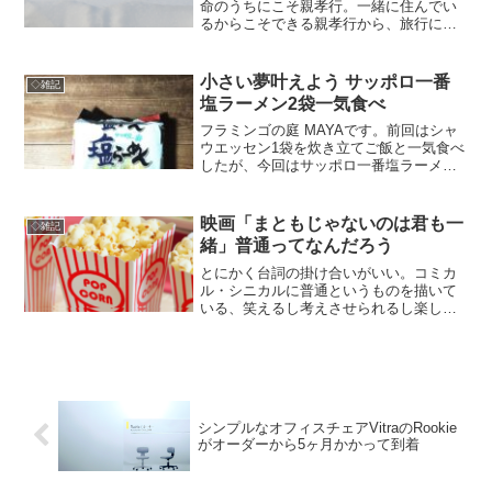
命のうちにこそ親孝行。一緒に住んでい
るからこそできる親孝行から、旅行に付
き合うなどのイベントことなど。
小さい夢叶えよう サッポロ一番
◇雑記
塩ラーメン2袋一気食べ
フラミンゴの庭 MAYAです。前回はシャ
ウエッセン1袋を炊き立てご飯と一気食べ
したが、今回はサッポロ一番塩ラーメン
を2袋、一気食べである。サッポロ一番
（私は塩派）が無性に食べたくなって作
った時、いっつも「もうちょっと食べた
映画「まともじゃないのは君も一
◇雑記
いのに」とずーっと...
緒」普通ってなんだろう
とにかく台詞の掛け合いがいい。コミカ
ル・シニカルに普通というものを描いて
いる、笑えるし考えさせられるし楽しい
映画です。
シンプルなオフィスチェアVitraのRookie
がオーダーから5ヶ月かかって到着