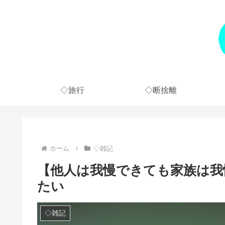
◇旅行
◇断捨離
ホーム
◇雑記
【他人は我慢できても家族は我
たい
◇雑記