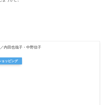
／内田也哉子・中野信子
oショッピング