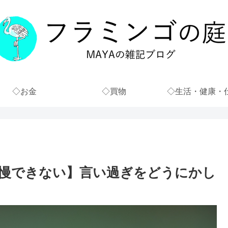
◇お金
◇買物
◇生活・健康・
慢できない】言い過ぎをどうにかし