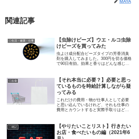
MAYA
関連記事
【虫除けビーズ】ウエ・ルコ虫除
◇生活・健康・仕事
けビーズを買ってみた
虫よけ成分配合ビーズタイプの芳香消臭
剤を購入してみました。300円を切る価格
で90日有効。効果と香りはどんな感じか
紹介。
【それ本当に必要？】必要と思っ
◇お金
ているものを時給計算しながら疑
ってみる
これだけの費用・物が仕事人として必要
と思い込んでいるけれど、それも仕事の
費用とカウントすると実際手取りはどう
なる？書き出してびっくりな話。
【やりたいことリスト】行きたい
◇雑記
お店・食べたいもの編（2021年6
月）