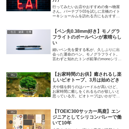
行ってみたいお店やおすすめの食べ物屋
さん。バーテブラ03を試しに京橋のイト
ーキショールムを訪れる方にもおすすめ
の焼き鳥屋さんなど。
【ペン先0.38mm好き】モノグラ
◇生活・健康・仕事
フライトのボールペンが素晴らし
い
細いペン先を愛する私が、久しぶりに出
会った運命のペン。モノグラフライト。
言わずと知れたトンボ鉛筆のmonoシリー
ズです。細いし書きやすいし素晴らし
い。
【お家時間のお供】癒されるし楽
◇雑記
しいビオトープ、3月は始めどき
犬や猫を飼うのはハードルが高いけど、
お家時間に癒しをくれるものが欲しいと
思っている方。ビオトープはいかがでし
ょうか。グリーンやメダカに癒されま
す。
【TOEIC300サッカー馬鹿】エン
◇雑記
ジニアとしてシリコンバレーで働
いて10年