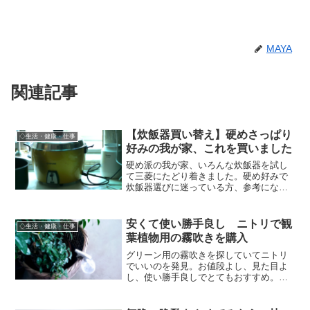
MAYA
関連記事
【炊飯器買い替え】硬めさっぱり
◇生活・健康・仕事
好みの我が家、これを買いました
硬め派の我が家、いろんな炊飯器を試し
て三菱にたどり着きました。硬め好みで
炊飯器選びに迷っている方、参考になれ
ば。
安くて使い勝手良し ニトリで観
◇生活・健康・仕事
葉植物用の霧吹きを購入
グリーン用の霧吹きを探していてニトリ
でいいのを発見。お値段よし、見た目よ
し、使い勝手良しでとてもおすすめ。ア
イロン用、観葉植物用、アルコール消毒
用どれにでもいけるニトリのランドリー