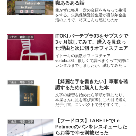
職あるある話
働かずに毎月一定の金額をもらって生活
をする。失業保険受給生活が擬似年金生
活のようで、将来こんな感じなのか...と
思った話。無職（失業中）あるある話
も。
ITOKI バーテブラ03をサブスクで
◇生活・健康・仕事
3ヶ月試してみて、購入を見送っ
た理由と次に狙うオフィスチェア
イトーキの素敵オフィスチェア
vertebra03、欲しくて調べまくって実際に
レンタルまでしましたが、試してみたら
「ちょっと違う」という結論に。どのあ
たりに違和感を感じたか、次に狙う椅
子、これまでの記事のまとめなど。
【綺麗な字を書きたい】筆順を確
◇生活・健康・仕事
認するために購入した本
文字の練習を始めたら筆順が気になり、
本屋さんに足を運び実際にこの目で選ん
だ手引書。コンパクトで見やすくて、必
要な情報がカバーされている。おすすめ
の一冊。
【フードロス】TABETEでLe
◇生活・健康・仕事
Petimecのパンをレスキューした
らお得で幸せ満載だった