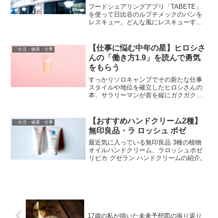
フードシェアリングアプリ「TABETE」
を使って日比谷のルプチメックのパンを
レスキュー。どんな風にレスキューする
のか、支払方法、受け取り方、パンの内
容など紹介。
【仕事に悩む中年の星】ヒロシさ
◇生活・健康・仕事
んの「働き方1.9」を読んで勇気
をもらう
すっかりソロキャンプでその新たな仕事
スタイルや地位を確立したヒロシさんの
本、サラリーマンが首を縦にガクガク振
りそうな事が満載。
【おすすめハンドクリーム2種】
◇生活・健康・仕事
無印良品・ラ ロッシュ ポゼ
最近気に入っている無印良品 3種の植物
オイルハンドクリーム、ラロッシュポゼ
リピカ グゼラン ハンドクリームの紹介。
17歳の私が描いた未来予想図の振り返り