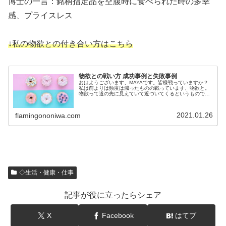
博士の一言：銘柄指定品を空腹時に食べられた時の多幸
感、プライスレス
↓私の物欲との付き合い方はこちら
物欲との戦い方 成功事例と失敗事例
おはようございます、MAYAです。皆様戦っていますか？
私は前よりは頻度は減ったものの戦っています、物欲と。
物欲って道の先に見えていて近づいてくるというものでは
なく、出会い頭なんですよね。ヒヤリハットの極み。です
ので、その時に右に避けるのか左...
2021.01.26
flamingononiwa.com
◇生活・健康・仕事
記事が役に立ったらシェア
X
Facebook
はてブ