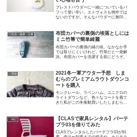
プレストパウダーに一緒についているパ
フって使い辛い。エトヴォスも例外では
ないのですが。そんなパウダーに無印の
パフがぴったりなのでご紹介。パフのリ
ボンが小さくて指入らないよ問題も解
決。
布団カバーの裏側の埃落としには
◇生活・健康・仕事
ミニ竹箒で簡単綺麗
布団カバーの裏側の縁の埃。なかなか手
では取りにくいけれど、竹箒だと一発解
決。布団カバーを洗濯する前にどうぞ。
2021冬一軍アウター予想 しま
◇買物
むらのプレミアムラウトダウンコ
ートを購入
モンクレール、ラベンハム、ユニクロの
ライトダウンなど、色々なコートを着て
きた私がこの冬衝動買いしたしまむらの
ダウン。ウエストシェイプしておらず、
でもビックサイズシルエットまでいかな
い、絶妙なストンシルエットで長め。理
【CLASで家具レンタル】バーテ
◇雑記
想の品がここに。
ブラ03を借りてみた
CLASでレンタルしたバーテブラ03が到
着。申込〜到着までの様子や、カリモク