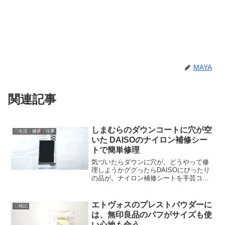
MAYA
関連記事
しまむらのダウンコートに穴が空
◇生活・健康・仕事
いた DAISOのナイロン補修シー
トで簡単修理
気づいたらダウンに穴が。どうやって修
理しようかググったらDAISOにぴったり
の品が。ナイロン補修シートを手芸コー
ナーで入手し、簡単に補修完了。ハサミ
だけあればOKです。
エトヴォスのプレストパウダーに
◇雑記
は、無印良品のパフがサイズも使
い心地も合う