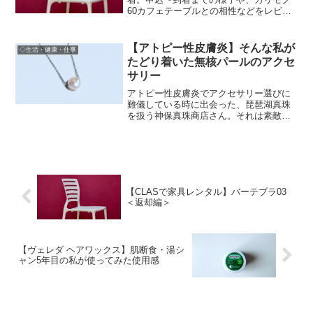
60カフェテーブルとの相性などをレビュ
ー。
【アトピー性皮膚炎】そんな私が
◇生活・健康・仕事
たどり着いた無核パールのアクセ
サリー
アトピー性皮膚炎でアクセサリー選びに
難儀している時に出会った、琵琶湖真珠
を扱う神保真珠商店さん。それは素敵で
扱いが楽な無核真珠を扱われています。
おすすめのお店。
【CLASで家具レンタル】バーテブラ03
＜返却編＞
【ヴェレダ ヘアワックス】肌断食・湯シ
ャン5年目の私が使ってみた使用感