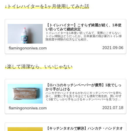
↓トイレハイターを1ヶ月使用してみた話
【トイレハイター】こすらず綺麗が続く、1本使
い切ってみて継続決定
トイレハイターを1本使い切ってみて、実際にこすらない
トイレ掃除はどうだったか。日本家屋の我が家のトイレ掃
除頻度や掃除の仕方なども紹介。
2021.09.06
flamingononiwa.com
↓楽して清潔なら、いいじゃない
【ロハコのキッチンペーパーが優秀】1枚でしっ
かり手がふける
ハンカチやハンドタオルがわりにキッチンペーパーを持ち
歩く。頻繁に手を洗う今はとても便利で衛生的。買いやす
く1枚でしっかり手をふけるキッチンペーパーを見つけた
話。
2021.07.18
flamingononiwa.com
【キッチンタオルで解決】ハンカチ・ハンドタオ