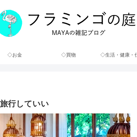
◇お金
◇買物
◇生活・健康・
旅行していい