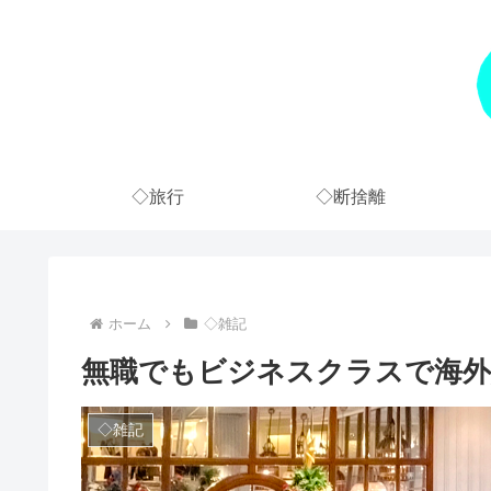
◇旅行
◇断捨離
ホーム
◇雑記
無職でもビジネスクラスで海外
◇雑記