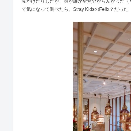
見かけたりしたが、誰が誰か全然分からんかった（
で気になって調べたら、Stray KidsのFelix？だ