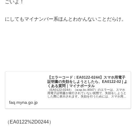
ごいよ！
にしてもマイナンバー系ほんとわかんないことだらけ。
【エラーコード：EA0122-0244】スマホ用電子
証明書の失効をしようとしたら、EA0122-02 | よ
くある質問｜マイナポータル
（EA0122-0244）（w.sp.bc.8047）のエラーは、スマホ
用電子証明書が発行されていない状態で、失効をしようと
した際に表示されます。失効を行うためには、スマホ用電
子証明書の利用申
faq.myna.go.jp
（EA0122%2D0244）