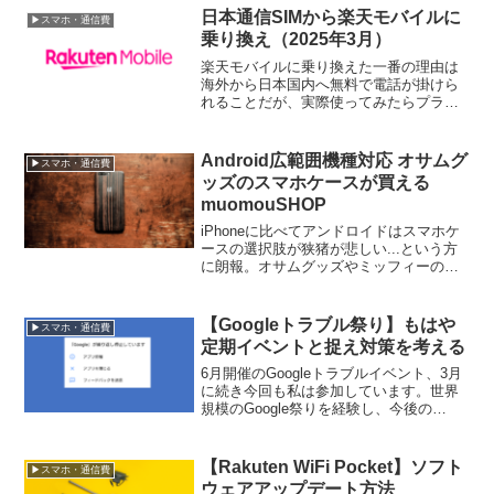
日本通信SIMから楽天モバイルに
▶スマホ・通信費
乗り換え（2025年3月）
楽天モバイルに乗り換えた一番の理由は
海外から日本国内へ無料で電話が掛けら
れることだが、実際使ってみたらプラチ
ナバンド不足でまったく繋がらなくて困
る事も多々。どんな場所が繋がらない
か、どうやって乗り切っているかなど。
Android広範囲機種対応 オサムグ
▶スマホ・通信費
ッズのスマホケースが買える
muomouSHOP
iPhoneに比べてアンドロイドはスマホケ
ースの選択肢が狭猪が悲しい...という方
に朗報。オサムグッズやミッフィーのカ
ワイイケースが買えるmuomouSHOPの紹
介。実際にこちらで購入してみて良い点
なども。
【Googleトラブル祭り】もはや
▶スマホ・通信費
定期イベントと捉え対策を考える
6月開催のGoogleトラブルイベント、3月
に続き今回も私は参加しています。世界
規模のGoogle祭りを経験し、今後の
Googleとの付き合い方を再考する。
【Rakuten WiFi Pocket】ソフト
▶スマホ・通信費
ウェアアップデート方法