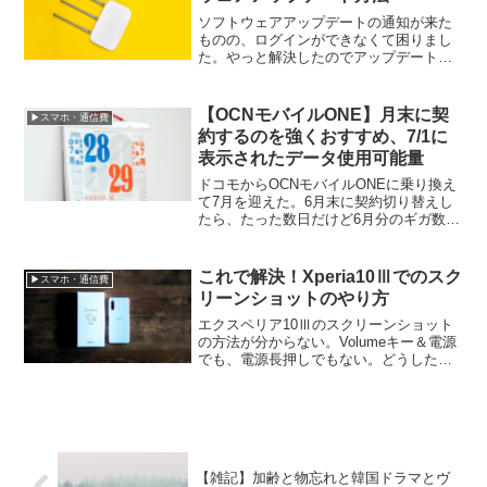
ソフトウェアアップデートの通知が来た
ものの、ログインができなくて困りまし
た。やっと解決したのでアップデート方
法まとめ。
【OCNモバイルONE】月末に契
▶スマホ・通信費
約するのを強くおすすめ、7/1に
表示されたデータ使用可能量
ドコモからOCNモバイルONEに乗り換え
て7月を迎えた。6月末に契約切り替えし
たら、たった数日だけど6月分のギガ数が
貰え7月に繰り越されている。切り替えす
るなら断然月末。
これで解決！Xperia10Ⅲでのスク
▶スマホ・通信費
リーンショットのやり方
エクスペリア10Ⅲのスクリーンショット
の方法が分からない。Volumeキー＆電源
でも、電源長押しでもない。どうした
ら...と途方に暮れていたらやり方見つけ
ました！
【雑記】加齢と物忘れと韓国ドラマとヴ