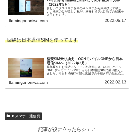
バイルからmineoにMNPしてXperia10Ⅲ入手
（2022年5月）
新しいエクスペリアを今のキャリアから乗り換えず欲し
い。端末のみが欲しい私が、格安SIMでお目当ての端末を
入手した方法。
2022.05.17
flamingononiwa.com
↓回線は日本通信SIMを使ってます
格安SIM乗り換え OCNモバイルONEから日本
通信SIMへ（2022年2月）
昨年夏からお世話になっていた格安SIM、OCNモバイル
ONE（BicモバイルONE）から日本通信SIMに乗り換えし
ました。即日SIM発行可能な店舗での手続き時の注意点や
かかった時間など。
2022.02.13
flamingononiwa.com
▶スマホ・通信費
記事が役に立ったらシェア