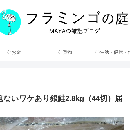
◇お金
◇買物
◇生活・健康・
ないワケあり銀鮭2.8kg（44切）届