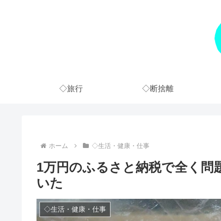
◇旅行
◇断捨離
ホーム
◇生活・健康・仕事
1万円のふるさと納税で全く問題
いた
◇生活・健康・仕事