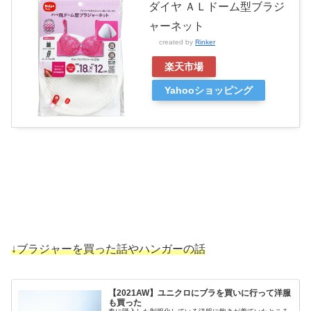
ダイヤ ＡＬドーム型ブラジ
ャーネット
created by
Rinker
楽天市場
Yahooショッピング
↓ブラジャーを買った話やハンガーの話
【2021AW】ユニクロにブラを買いに行って洋服
も買った