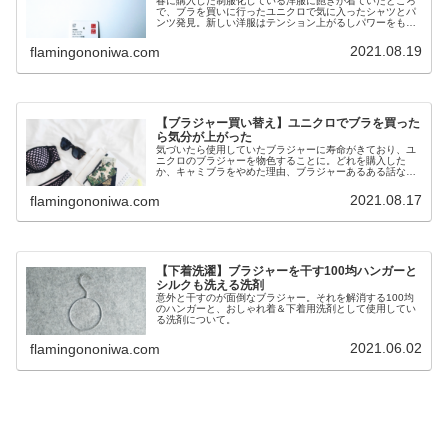
春に購入した制服化している洋服に飽きが着ていたところ
で、ブラを買いに行ったユニクロで気に入ったシャツとパ
ンツ発見。新しい洋服はテンション上がるしパワーをもら
える。
2021.08.19
flamingononiwa.com
【ブラジャー買い替え】ユニクロでブラを買った
ら気分が上がった
気づいたら使用していたブラジャーに寿命がきており、ユ
ニクロのブラジャーを物色することに。どれを購入した
か、キャミブラをやめた理由、ブラジャーあるある話な
ど。
2021.08.17
flamingononiwa.com
【下着洗濯】ブラジャーを干す100均ハンガーと
シルクも洗える洗剤
意外と干すのが面倒なブラジャー。それを解消する100均
のハンガーと、おしゃれ着＆下着用洗剤として使用してい
る洗剤について。
2021.06.02
flamingononiwa.com