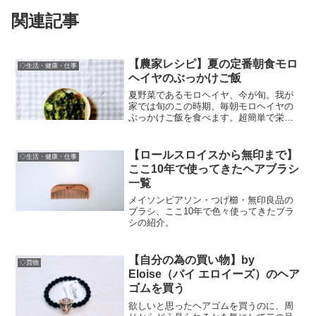
関連記事
【農家レシピ】夏の定番朝食モロ
◇生活・健康・仕事
ヘイヤのぶっかけご飯
夏野菜であるモロヘイヤ、今が旬。我が
家では旬のこの時期、毎朝モロヘイヤの
ぶっかけご飯を食べます。超簡単で栄養
価もあるし美味しい。そんなレシピ紹
介。
【ロールスロイスから無印まで】
◇生活・健康・仕事
ここ10年で使ってきたヘアブラシ
一覧
メイソンピアソン・つげ櫛・無印良品の
ブラシ、ここ10年で色々使ってきたブラ
シの紹介。
【自分の為の買い物】by
◇買物
Eloise（バイ エロイーズ）のヘア
ゴムを買う
欲しいと思ったヘアゴムを買うのに、周