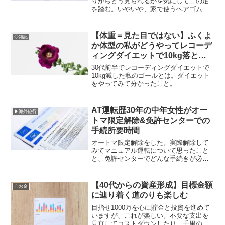
りからどう見られるかを気にして二の足
を踏む。いやいや、家で使うヘアゴムく
らい自分が欲しいの買えば良いでしょ。
そして欲しいものを買ったら満足度高か
った話。
【体重＝見た目ではない】ふくよ
◇雑記
か体型の私がどうやってレコーデ
ィングダイエットで10kg落とし
たか（後編）
30代前半でレコーディングダイエットで
10kg減した私のゴールとは。ダイエット
をやってみて分かったこと。
AT運転歴30年の中年女性がオー
▶海外旅行
トマ限定解除&免許センターでの
手続所要時間
オートマ限定解除をした。実際解除して
みてマニュアル運転について思ったこと
と、免許センターでどんな手続きが必要
でどの位時間がかかったかを書いてお
く。
【40代からの資産形成】目標金額
◇お金
に辿り着く道のりも楽しむ
目指せ1000万を心に貯金と投資を進めて
いますが、これが楽しい。不要な支出を
見直してコストダウンしたり、千里の道