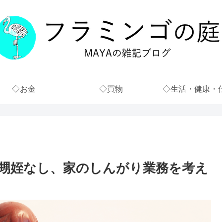
◇お金
◇買物
◇生活・健康・
甥姪なし、家のしんがり業務を考え