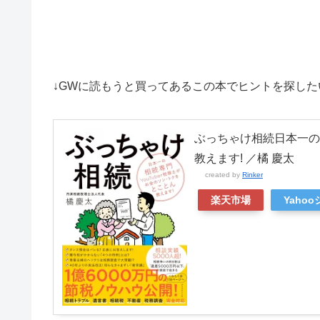
↓GWに読もうと買ってあるこの本でヒントを探した
ぶっちゃけ相続日本一の相
教えます! ／橘 慶太
created by
Rinker
楽天市場
Yaho