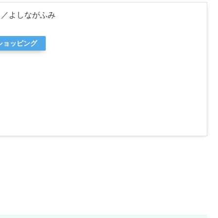
）／よしながふみ
oショッピング