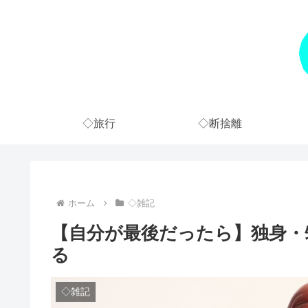
◇旅行
◇断捨離
ホーム
◇雑記
【自分が最後だったら】独身・
る
◇雑記