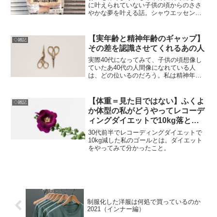
に叶えられていない子供の頃からのささ
やかな夢を叶える話。シャウエッセン一
袋まるまる独り占めして炊き立てご飯と
食べる、プチ贅沢飯のお話。
【実年齢と精神年齢のギャップ】
◇雑記
その差を認識させてくれるあの人
実際40代になってみて、子供の頃想像し
ていたあ40代の人間像になれている人
は、どの位いるのだろう。私は精神年齢
が10歳位追いついていない。
【体重＝見た目ではない】ふくよ
◇雑記
か体型の私がどうやってレコーデ
ィングダイエットで10kg落とし
たか（後編）
30代前半でレコーディングダイエットで
10kg減した私のゴールとは。ダイエット
をやってみて分かったこと。
制服化した洋服は何処で買っているのか
2021（インナー編）