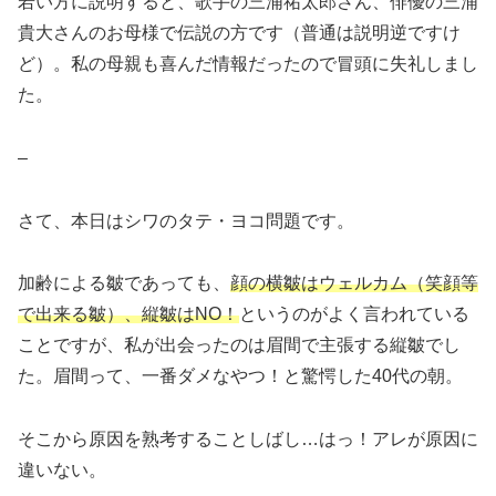
若い方に説明すると、歌手の三浦祐太郎さん、俳優の三浦
貴大さんのお母様で伝説の方です（普通は説明逆ですけ
ど）。私の母親も喜んだ情報だったので冒頭に失礼しまし
た。
–
さて、本日はシワのタテ・ヨコ問題です。
加齢による皺であっても、
顔の横皺はウェルカム（笑顔等
で出来る皺）、縦皺はNO！
というのがよく言われている
ことですが、私が出会ったのは眉間で主張する縦皺でし
た。眉間って、一番ダメなやつ！と驚愕した40代の朝。
そこから原因を熟考することしばし…はっ！アレが原因に
違いない。