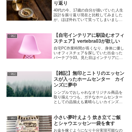
り返り
40代の今、17歳の自分が描いていた人生
設計を振り返り現在と比較してみました
が、ほぼ外れていて笑ってしまいまし
た。また、せっかくなので50歳の自分に
向けて未来予想図を描いてみます。
【自宅インテリアに馴染むオフィ
◇雑記
スチェア】vertebra03が欲しい
自宅PC作業時間が長くなり、身体に優し
いオフィスチェアを探していた出会った
バーテブラ03。見た目はインテリアに馴
染むのにオフィスチェア機能満載という
素敵椅子。
【雑記】無印とニトリのエッセン
◇雑記
スが入ったホームセンター カイ
ンズに夢中
シンプルでおしゃれなオリジナル商品を
取り揃えつつも、ガチなホームセンター
としての品揃えも素晴らしいカインズ。
無印やニトリ好きならカインズは好きだ
と思う！そんなカインズに通うのが楽し
い話。
小さい夢叶えよう 炊き立てご飯
◇雑記
とシャウエッセン一袋を食す
お金を稼ぐようになり十分実現可能なの