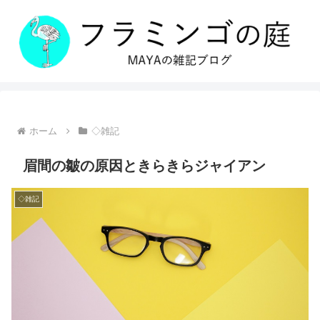
ホーム
◇雑記
眉間の皺の原因ときらきらジャイアン
◇雑記