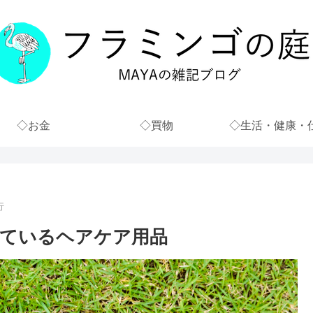
◇お金
◇買物
◇生活・健康・
行
っているヘアケア用品