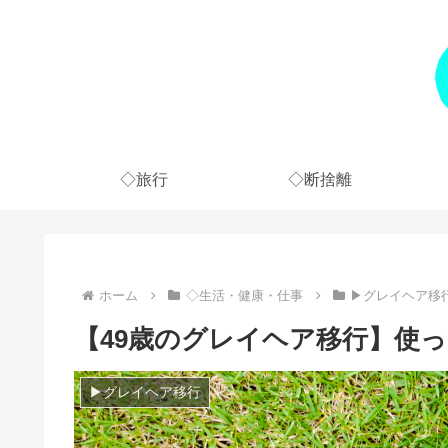
◇旅行
◇断捨離
ホーム
◇生活・健康・仕事
▶グレイヘア移
【49歳のグレイヘア移行】使
▶グレイヘア移行