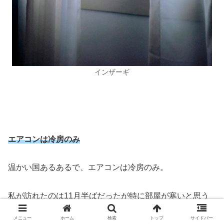
インザーギ
エアコンは冷房のみ
温かい国あるあるで、エアコンは冷房のみ。
私が訪れたのは11月半ばだったが特に部屋が寒いと思う
ことはなく、逆に西日が当たりだす午後は暑くてエアコン
メニュー
ホーム
検索
トップ
サイドバー
をつけた位である。ただ、
西側の部屋だったから寒くなか