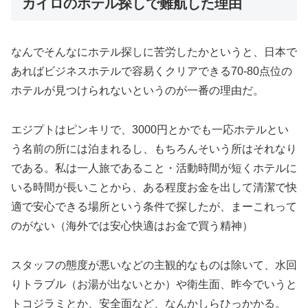
カイロのホテル探しで難航した理由
なんでそんなにホテル探しに苦労したかというと、日本で
あればビジネスホテルで容易くクリアできる70-80点位の
ホテルが見つけられないというのが一番の理由だ。
エジプトはピンキリで、3000円とかでも一応ホテルとい
う名前の所には泊まれるし、もちろんそいう所はそれなり
である。私は一人旅であること・活動時間が短くホテルに
いる時間が長いことから、ある程度お金を出して清潔で快
適で安心できる場所という条件で探したが、まーこれって
のがない（海外では安心快適はお金で買う精神）
スタッフの態度が悪いなどの主観的なものは除いて、水回
りトラブル（お湯が出ないとか）や衛生面、昨今でいうと
トコジラミとか、安全面など、なんかしらひっかかる。