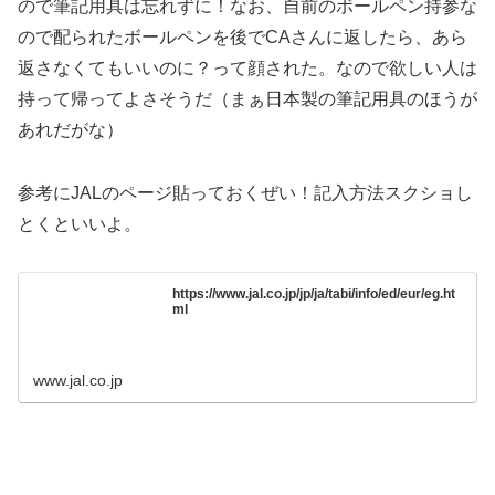
ので筆記用具は忘れずに！なお、自前のボールペン持参な
ので配られたボールペンを後でCAさんに返したら、あら
返さなくてもいいのに？って顔された。なので欲しい人は
持って帰ってよさそうだ（まぁ日本製の筆記用具のほうが
あれだがな）
参考にJALのページ貼っておくぜい！記入方法スクショし
とくといいよ。
https://www.jal.co.jp/jp/ja/tabi/info/ed/eur/eg.ht
ml
www.jal.co.jp