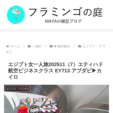
ホーム
◇旅行
▶海外旅行
エジプト・アブ
ダビ
エジプト女一人旅202511（7）エティハド
航空ビジネスクラス EY713 アブダビ▶カ
イロ
エジプト・アブダビ