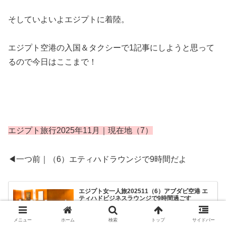
そしていよいよエジプトに着陸。
エジプト空港の入国＆タクシーで1記事にしようと思って
るので今日はここまで！
エジプト旅行2025年11月｜現在地（7）
◀一つ前｜（6）エティハドラウンジで9時間だよ
エジプト女一人旅202511（6）アブダビ空港 エ
ティハドビジネスラウンジで9時間過ごす
エティハド空港本拠地であるアブダビ空港のエティハドラ
ウンジで9時間過ごしてきた。ちょっと複雑なラウンジの
作りやシャワー・トイレのお作法、上のフロアは寒いなど
メニュー
ホーム
検索
トップ
サイドバー
私が気づいた点など。