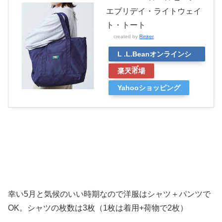
エブリデイ・ライトウェイ
ト・トート
created by
Rinker
L .L.Beanオンラインシ
ョップ
楽天市場
Yahooショッピング
幸い5月と気候のいい時期なので洋服はシャツ＋パンツで
OK。シャツの枚数は3枚（1枚は着用+荷物で2枚）