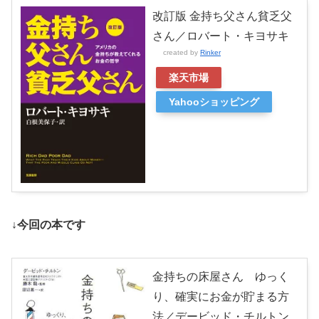
改訂版 金持ち父さん貧乏父
さん／ロバート・キヨサキ
created by
Rinker
楽天市場
Yahooショッピング
↓今回の本です
金持ちの床屋さん ゆっく
り、確実にお金が貯まる方
法／デービッド・チルトン