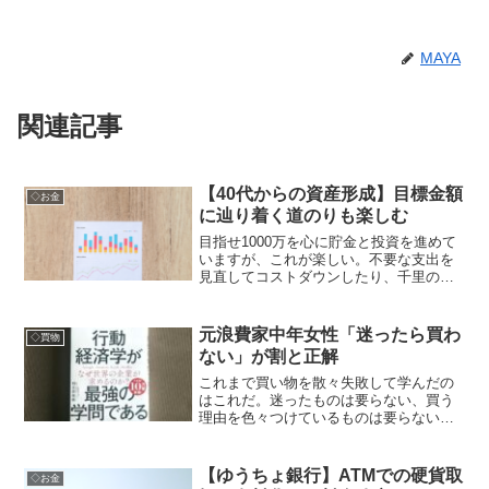
MAYA
関連記事
【40代からの資産形成】目標金額
◇お金
に辿り着く道のりも楽しむ
目指せ1000万を心に貯金と投資を進めて
いますが、これが楽しい。不要な支出を
見直してコストダウンしたり、千里の道
も一歩から。少しずつ前に進んでるのが
実感できると励みになる。
元浪費家中年女性「迷ったら買わ
◇買物
ない」が割と正解
これまで買い物を散々失敗して学んだの
はこれだ。迷ったものは要らない、買う
理由を色々つけているものは要らない。
分かっちゃいるのに非合理的な行動をし
てしまう自分を理解する本の紹介も。
【ゆうちょ銀行】ATMでの硬貨取
◇お金