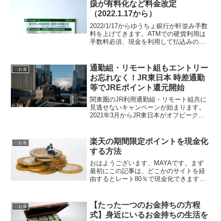
扱が有料化など料金改定
（2022.1.17から）
2022/1/17からゆうちょ銀行が軒並み手数
料を上げてきます。ATMでの硬貨利用は
手数料必須、現金を利用して払込みの場
合料金加算、提携ATM利用料値上げな
ど。チラシをもとに気になるあたりをピ
ックアップ。
通勤組・リモート組もエントリー
◇お金
お忘れなく！JR東日本 時差通勤
等でJREポイント還元開始
関東圏のJR利用通勤組・リモート組共に
見逃せないキャンペーンが始まります。
2021年3月からJR東日本がオフピークポ
イントサービス（Suica通勤定期券対
象）、リポートポイントサービス（Suica
での乗車）をスタートさせます。エント
楽天の期間限定ポイントを現金化
◇お金
リーしておいて損はないキャンペーンで
する方法
すのでお見逃しなく。
おはようございます、MAYAです。まず
最初にこの記事は、どこかのサイトを経
由するとレート80％で現金化できます
（1000楽天ポイント→800円の現金に換
金）というお話ではありません。「自
分」という経済圏の中で100％のレートで
【たった一つのお金持ちの方程
◇お金
換金するように...
式】身近にいるお金持ちの生活を