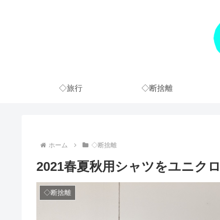
◇旅行
◇断捨離
ホーム
◇断捨離
2021春夏秋用シャツをユニク
◇断捨離