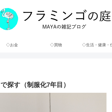
◇お金
◇買物
◇生活・健康・
ロで探す（制服化7年目）