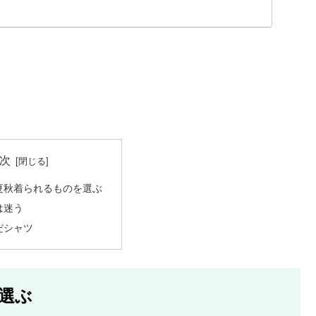
次
夏秋着られるものを選ぶ
は迷う
だシャツ
選ぶ