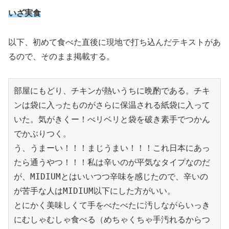
いざ実食
以下、初めて食べた直後に現地で打ち込んだテキストがあ
るので、そのまま掲載する。
部屋にもどり、チキンが熱いうちに晩酌である。チキ
ンは袋に入ったものがさらに保温される紙袋に入って
いた。気がきくー！べリベリと袋を破き素手でつかん
でかぶりつく。
う、うまーい！！！まじうまい！！！これ日本にあっ
たら通うやつ！！！私は辛いのが平気なタイプなのだ
が、MIDIUMとはいいつつ辛味を感じたので、辛いの
が苦手な人はMIDIUM以下にした方がいい。
とにかく美味しくて手をべたべたに汚しながらいっき
にむしゃむしゃ食べる（めちゃくちゃ手汚れるからつ