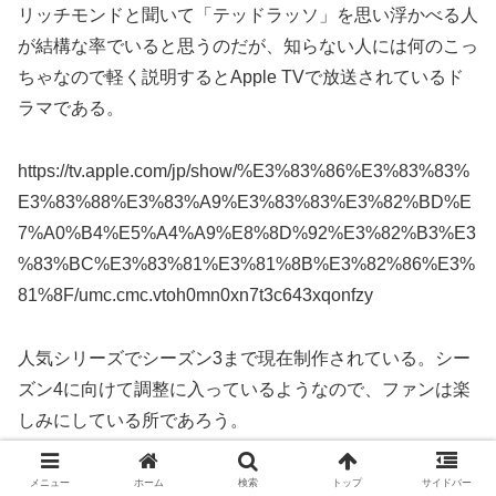
リッチモンドと聞いて「テッドラッソ」を思い浮かべる人
が結構な率でいると思うのだが、知らない人には何のこっ
ちゃなので軽く説明するとApple TVで放送されているド
ラマである。
https://tv.apple.com/jp/show/%E3%83%86%E3%83%83%
E3%83%88%E3%83%A9%E3%83%83%E3%82%BD%E
7%A0%B4%E5%A4%A9%E8%8D%92%E3%82%B3%E3
%83%BC%E3%83%81%E3%81%8B%E3%82%86%E3%
81%8F/umc.cmc.vtoh0mn0xn7t3c643xqonfzy
人気シリーズでシーズン3まで現在制作されている。シー
ズン4に向けて調整に入っているようなので、ファンは楽
しみにしている所であろう。
私も例にもれずこのドラマを見た。リッチモンドに泊まる
メニュー
ホーム
検索
トップ
サイドバー