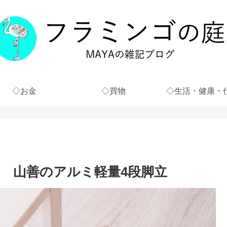
◇お金
◇買物
◇生活・健康・
 山善のアルミ軽量4段脚立