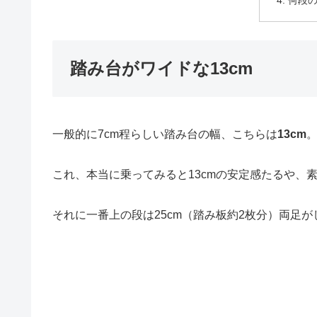
何段
踏み台がワイドな13cm
一般的に7cm程らしい踏み台の幅、こちらは
13cm
。
これ、本当に乗ってみると13cmの安定感たるや、
それに一番上の段は25cm（踏み板約2枚分）両足